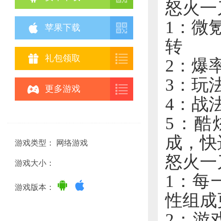
怒火一
1：微


苹果下载
转


礼包领取
2：爆
3：玩


更多游戏
4：战
5：酷
成，快
游戏类型： 网络游戏
怒火一
游戏大小：
1：每


游戏版本：
性组成
2：游