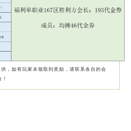
提供，如有玩家未领取到奖励，请联系各自的会
合！