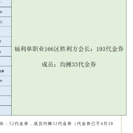
长：52代金券，成员均摊32代金券（代金券已于4月28