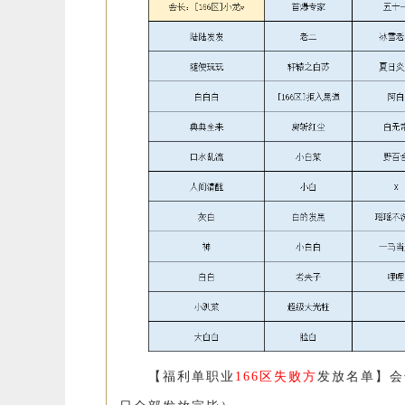
【福利单职业
166区失败方
发放名单】会