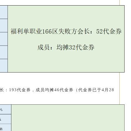
长：193代金券，成员均摊46代金券（代金券已于4月28