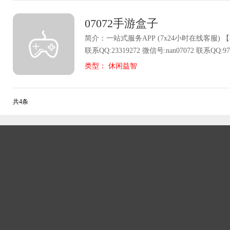
了。没有一个人知道关于这个大爆炸的细节,
合你的那一套吧 怒火一刀手游亮点： 1：每
07072手游盒子
到相关的信息,而那个帮助人类的神秘种族也
性，玩家可以根据这些特性组成更加强大的套装 
踪。剩下的生还者和他们的后代开始着手重新
地走，随便击杀一个就能获得满级装备 3：玩
简介：一站式服务APP (7x24小时在线客服) 【早班客服】8:00~17:30
们甚至期望能够建立一个完全等同于以前的文
得非常多神器，多装备等你来捡 4：独创协助
联系QQ:23319272 微信号:nan07072 联系QQ:97439614 微信号:mn07072
过程是如此的艰苦,因为几乎没有人能够记得那
有人来帮忙，让你感觉不是一个人在战斗，无
联系QQ:97439613 微信号:hai07072 联系QQ:97439671 微信
类型： 休闲益智
短缺和知识的贫乏都严重的影响了这个文明的
号:xx16655609406 联系QQ:858871073微信号:zq07072
开始了漫长的发展阶段,在这个阶段过程中,几
16:30~2:00 联系QQ:23319271 微信号:nin07072 联系QQ:97395189 微信
管关于那个年代和神秘种族的传说都显得虚无
号:Chuuu520uuuhC 联系QQ:97395192 微信号:a16655616145 联系
共4条
放弃过对过去的崇敬,他们一代一代的传颂着那
QQ:23307252 微信号: 联系QQ:97314282 微信号:laohuang07072 【投诉
永恒的传奇也就这样留下来了。 玩家扮演的角色战士，以强有力的体
建议】 联系QQ:97314280 微信号:a18909666796 联系QQ:97314285 微信
格为基础，野蛮冲撞和烈火剑是战士的核心技
号:tonykhe 【活动兑换】 联系QQ:23319270 联系QQ:50493443 【游戏
另一个负责爆发输出。战士职业以其无与伦比
改名、账号异常】 联系QQ：80314317 微信号:cq500400 注：以上为官
名。一旦在游戏后期PK和沙地中，如果它接
方客服联系方式，请勿相信他人！
杀的生命，而烈火剑的高级技能则更加猛烈。
备相结合，通常可以用刀杀死敌人。由于双重
损失已加倍，并且双重爆发的发生可以说没有
野蛮冲撞：如果战斗机追击时距离合适，您可
面部移动并造成眩晕效果。这是战斗机唯一的