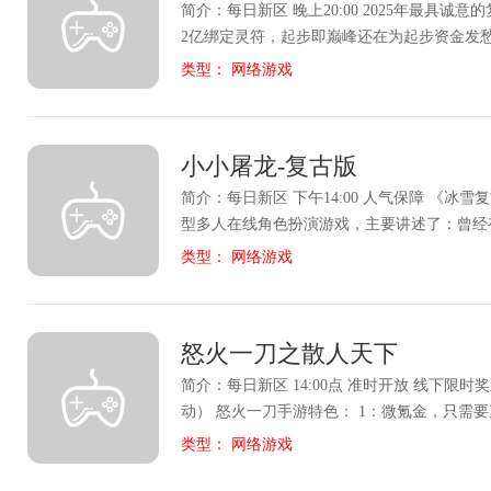
简介：每日新区 晚上20:00 2025年最具诚意的复古传奇大作，上线即送
2亿绑定灵符，起步即巅峰还在为起步资金发
灵符？灵符自由版彻底解决你的烦恼！所有玩
类型： 网络游戏
领取2亿绑定灵符！是的，你没看错，2亿灵
一刻起就占据绝对优势，轻松起步，快速成长！ 首日开放御魂系
上线即做御魂传统服务器需要等待多日才能体
小小屠龙-复古版
由版第一天就直接开放！这意味着你不需要漫
属御魂，体验属性飙升的快感，一步到位享受
简介：每日新区 下午14:00 人气保障 《冰雪复古传奇》游戏是一款大
你提供前所未有的属性加成和战斗体验，让你
型多人在线角色扮演游戏，主要讲述了：曾经
个身位。 开服直达三大陆，7转125级任性闯荡厌倦了枯燥的练级过
这神秘的玛法大陆。人类的力量在其中是如此
类型： 网络游戏
程？灵符自由版让你跳过繁琐的前期积累！开
被迫建立各种组织，以便抵抗那些有着超自然
玩家上线即为7转125级，直接获得进入三大
而，过了一段时间，一个神秘的种族的出现改
丰富资源和顶级挑战！游戏等级上限为150级
配，他们迅速的学习各种能力，很快的取得了
怒火一刀之散人天下
生等级最高10级。我们让你一步到位，直接
大陆的领导地位共同对抗强大的怪物。这个种
他关于生存的能力。当人类学习到了这些不同
简介：每日新区 14:00点 准时开放 线下限时奖励、脸白送福利（活
活在充满恐怖和威胁的环境中的人类开始尝试
动） 怒火一刀手游特色： 1：微氪金，只需要充值
族的帮助下,开始了他们漫长而悠远的领土扩
免费到达四转 2：爆率高，靠你的实力去打就
类型： 网络游戏
后他们终于创造一个巨大的国家。据传说这个
给您提供最好的服务 4：战法道三职业等待玩
过我们想象力的文明和能力,但是在后来的一次
传奇 5：酷炫时装任选，每套时装都有属于自